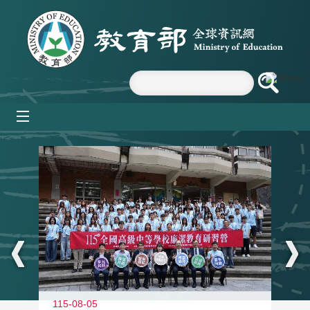
跳到主要內容區塊
mobile_menu
:::
115-08-05
11