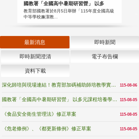
國教署「全國高中暑期研習營」 以多
學
教育部國教署於8月5日舉辦「115年度全國高級
教
中等學校廉潔教...
「
最新消息
即時新聞
即時新聞澄清
電子布告欄
資料下載
深化師培與現場連結！教育部加碼補助師培教學實踐研究 10月師培國際研討會交流教學實踐經驗
115-08-06
國教署「全國高中暑期研習營」 以多元課程培養學生瞭解誠信專業與倫理價值
115-08-05
《食品安全衛生管理法》修正草案
115-08-05
《危老條例》、《都更新條例》修正草案
115-08-05