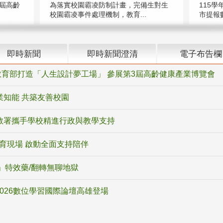
屆高齡
為落實校園霸凌防制計畫，完備生對生
115學
校園霸凌事件處理機制，教育...
市提報數
即時新聞
即時新聞澄清
電子布告欄
育部打造「人生設計夢工場」 參展第3屆高齡健康產業博覽會
業知能 共築友善校園
教署攜手學校精進行政與教學支持
教育現場 啟動全面支持陪伴
ox」特效藥/翻轉無聊地獄
2026數位學習國際論壇高雄登場