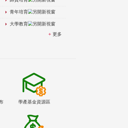
青年培育
大學教育
更多
布
學產基金資源區