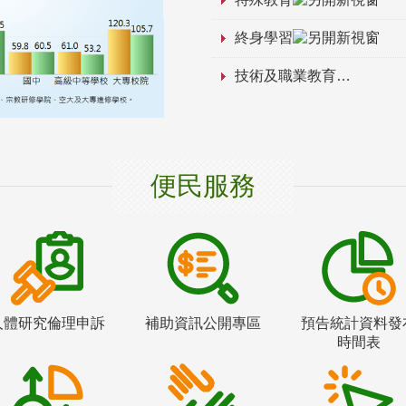
終身學習
技術及職業教育
便民服務
人體研究倫理申訴
補助資訊公開專區
預告統計資料發
時間表