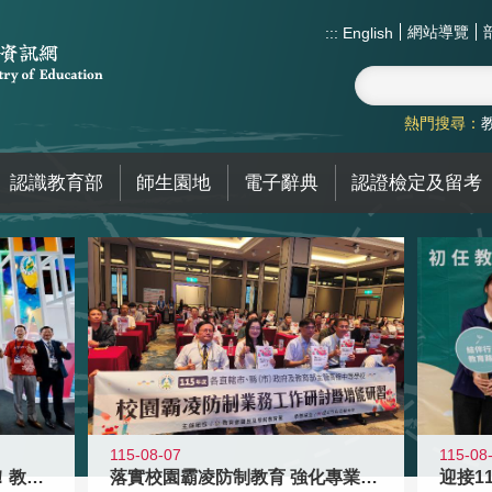
網站導覽
:::
English
熱門搜尋：
認識教育部
師生園地
電子辭典
認證檢定及留考
115-08-07
115-08
高齡不是終點而是夢想起點！教育部打
落實校園霸凌防制教育 強化專業知能