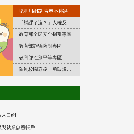
聰明用網路 青春不迷路
「補課了沒？」人權及轉型正義教育專區
教育部全民安全指引專區
教育部詐騙防制專區
教育部性別平等專區
防制校園霸凌，勇敢說出來！
習入口網
育與就業儲蓄帳戶