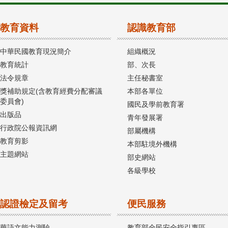
教育資料
認識教育部
中華民國教育現況簡介
組織概況
教育統計
部、次長
法令規章
主任秘書室
獎補助規定(含教育經費分配審議
本部各單位
委員會)
國民及學前教育署
出版品
青年發展署
行政院公報資訊網
部屬機構
教育剪影
本部駐境外機構
主題網站
部史網站
各級學校
認證檢定及留考
便民服務
華語文能力測驗
教育部全民安全指引專區