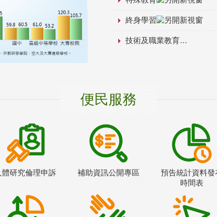
終身學習
技術及職業教育
便民服務
人體研究倫理申訴
補助資訊公開專區
預告統計資料發
時間表