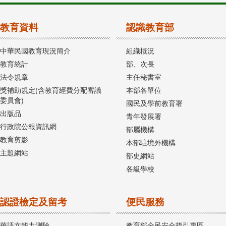
教育資料
認識教育部
中華民國教育現況簡介
組織概況
教育統計
部、次長
法令規章
主任秘書室
獎補助規定(含教育經費分配審議
本部各單位
委員會)
國民及學前教育署
出版品
青年發展署
行政院公報資訊網
部屬機構
教育剪影
本部駐境外機構
主題網站
部史網站
各級學校
認證檢定及留考
便民服務
華語文能力測驗
教育部全民安全指引專區