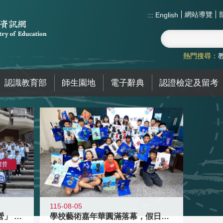
網站導覽
:::
English
熱門搜尋：
認識教育部
師生園地
電子辭典
認證檢定及留考
115-08-05
國教署「全國高中暑期研習營」 以多
學校藝術嘉年華圓滿落幕，假日學校接