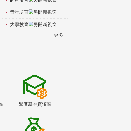
青年培育
大學教育
更多
布
學產基金資源區