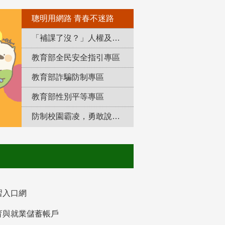
聰明用網路 青春不迷路
「補課了沒？」人權及轉型正義教育專區
教育部全民安全指引專區
教育部詐騙防制專區
教育部性別平等專區
防制校園霸凌，勇敢說出來！
習入口網
育與就業儲蓄帳戶