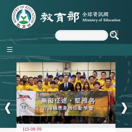
跳到主要內容區塊
mobile_menu
:::
115-08-09
11