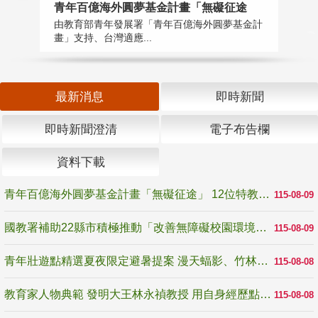
青年百億海外圓夢基金計畫「無礙征途
國
由教育部青年發展署「青年百億海外圓夢基金計
無
畫」支持、台灣適應...
是
最新消息
即時新聞
即時新聞澄清
電子布告欄
資料下載
青年百億海外圓夢基金計畫「無礙征途」 12位特教與弱勢青年勇闖西班牙 跨越感官限制見證生命蛻變
115-08-09
國教署補助22縣市積極推動「改善無障礙校園環境計畫」 打造友善、安全、無礙學習空間
115-08-09
青年壯遊點精選夏夜限定避暑提案 漫天蝠影、竹林尋蛙、茶香夜觀 邀青年暮色出發
115-08-08
教育家人物典範 發明大王林永禎教授 用自身經歷點亮學生的路
115-08-08