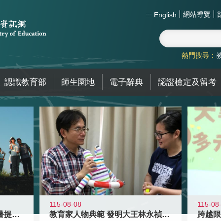
網站導覽
:::
English
熱門搜尋：
認識教育部
師生園地
電子辭典
認證檢定及留考
115-08-08
115-08
教育家人物典範 發明大王林永禎教授
青年壯遊點精選夏夜限定避暑提案 漫