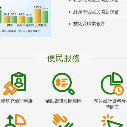
終身學習
技術及職業教育
便民服務
人體研究倫理申訴
補助資訊公開專區
預告統計資料發
時間表