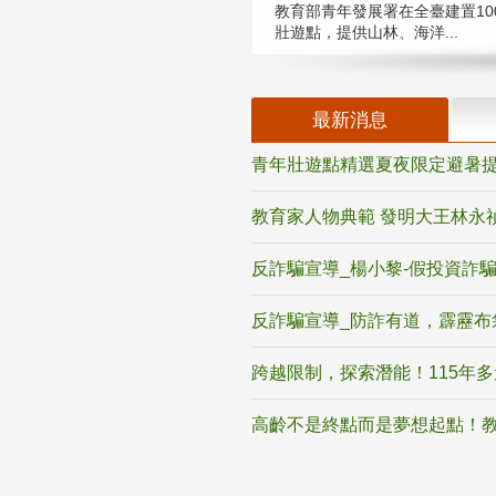
教育部青年發展署在全臺建置10
壯遊點，提供山林、海洋...
最新消息
青年壯遊點精選夏夜限定避暑提
教育家人物典範 發明大王林永
反詐騙宣導_楊小黎-假投資詐
反詐騙宣導_防詐有道，霹靂布
跨越限制，探索潛能！115年
高齡不是終點而是夢想起點！教