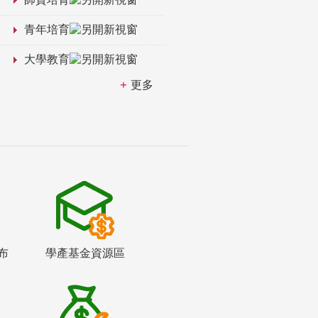
青年培育
大學教育
更多
布
學產基金資源區