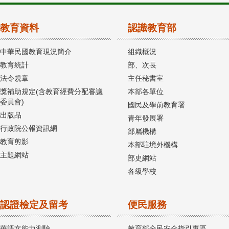
教育資料
認識教育部
中華民國教育現況簡介
組織概況
教育統計
部、次長
法令規章
主任秘書室
獎補助規定(含教育經費分配審議
本部各單位
委員會)
國民及學前教育署
出版品
青年發展署
行政院公報資訊網
部屬機構
教育剪影
本部駐境外機構
主題網站
部史網站
各級學校
認證檢定及留考
便民服務
華語文能力測驗
教育部全民安全指引專區