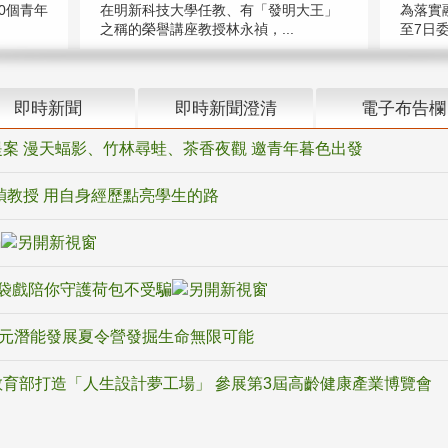
在明新科技大學任教、有「發明大王」
0個青年
為落實
之稱的榮譽講座教授林永禎，...
至7日委
即時新聞
即時新聞澄清
電子布告欄
案 漫天蝠影、竹林尋蛙、茶香夜觀 邀青年暮色出發
禎教授 用自身經歷點亮學生的路
騙
袋戲陪你守護荷包不受騙
多元潛能發展夏令營發掘生命無限可能
育部打造「人生設計夢工場」 參展第3屆高齡健康產業博覽會