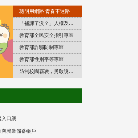
聰明用網路 青春不迷路
「補課了沒？」人權及轉型正義教育專區
教育部全民安全指引專區
教育部詐騙防制專區
教育部性別平等專區
防制校園霸凌，勇敢說出來！
習入口網
育與就業儲蓄帳戶