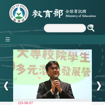
跳到主要內容區塊
mobile_menu
:::
11
115-08-07