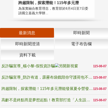
高
跨越限制，探索潛能！115年多元潛
教
為落實融合教育理念，教育部於8月4日至7日委
博
請國立嘉義大學辦...
最新消息
即時新聞
即時新聞澄清
電子布告欄
資料下載
反詐騙宣導_楊小黎-假投資詐騙
115-08-07
反詐騙宣導_防詐有道，霹靂布袋戲陪你守護荷包不受騙
115-08-07
跨越限制，探索潛能！115年多元潛能發展夏令營發掘生命無限可能
115-08-07
高齡不是終點而是夢想起點！教育部打造「人生設計夢工場」 參展第3屆高齡健康產業博覽會
115-08-07