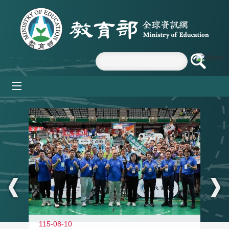
跳到主要內容區塊
mobile_menu
:::
115-08-10
11