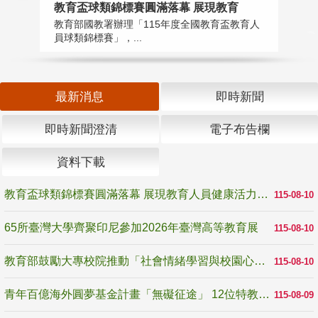
教育盃球類錦標賽圓滿落幕 展現教育
6
教育部國教署辦理「115年度全國教育盃教育人
「
員球類錦標賽」，...
首
最新消息
即時新聞
即時新聞澄清
電子布告欄
資料下載
教育盃球類錦標賽圓滿落幕 展現教育人員健康活力與團隊精神
115-08-10
65所臺灣大學齊聚印尼參加2026年臺灣高等教育展
115-08-10
教育部鼓勵大專校院推動「社會情緒學習與校園心理健康促進計畫」 培育校園「心」韌性
115-08-10
青年百億海外圓夢基金計畫「無礙征途」 12位特教與弱勢青年勇闖西班牙 跨越感官限制見證生命蛻變
115-08-09