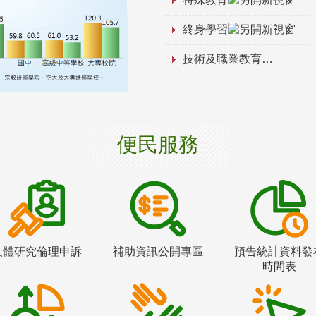
終身學習
技術及職業教育
便民服務
人體研究倫理申訴
補助資訊公開專區
預告統計資料發
時間表