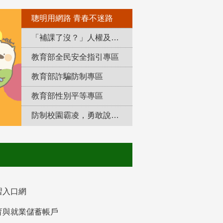
聰明用網路 青春不迷路
「補課了沒？」人權及轉型正義教育專區
教育部全民安全指引專區
教育部詐騙防制專區
教育部性別平等專區
防制校園霸凌，勇敢說出來！
習入口網
育與就業儲蓄帳戶