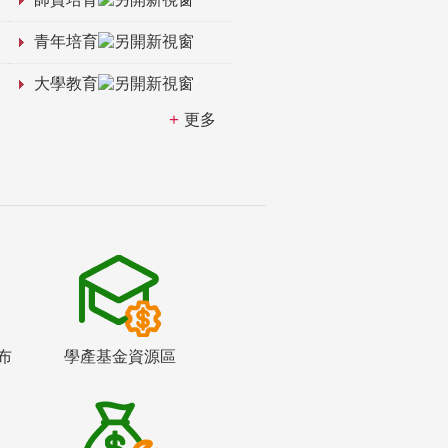
青年培育
大學教育
更多
布
學產基金資源區