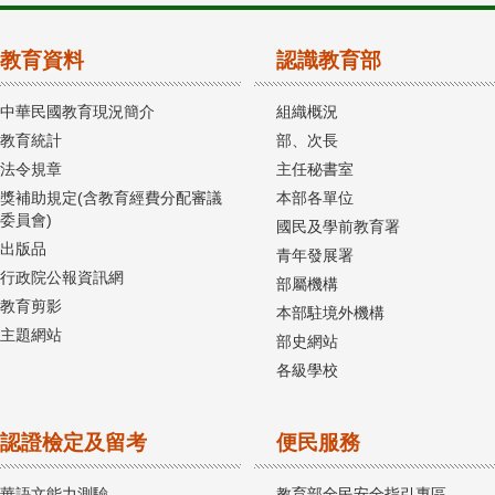
教育資料
認識教育部
中華民國教育現況簡介
組織概況
教育統計
部、次長
法令規章
主任秘書室
獎補助規定(含教育經費分配審議
本部各單位
委員會)
國民及學前教育署
出版品
青年發展署
行政院公報資訊網
部屬機構
教育剪影
本部駐境外機構
主題網站
部史網站
各級學校
認證檢定及留考
便民服務
華語文能力測驗
教育部全民安全指引專區