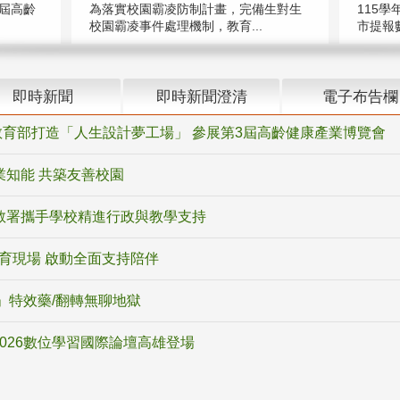
屆高齡
為落實校園霸凌防制計畫，完備生對生
115學
校園霸凌事件處理機制，教育...
市提報數
即時新聞
即時新聞澄清
電子布告欄
育部打造「人生設計夢工場」 參展第3屆高齡健康產業博覽會
業知能 共築友善校園
教署攜手學校精進行政與教學支持
教育現場 啟動全面支持陪伴
ox」特效藥/翻轉無聊地獄
2026數位學習國際論壇高雄登場