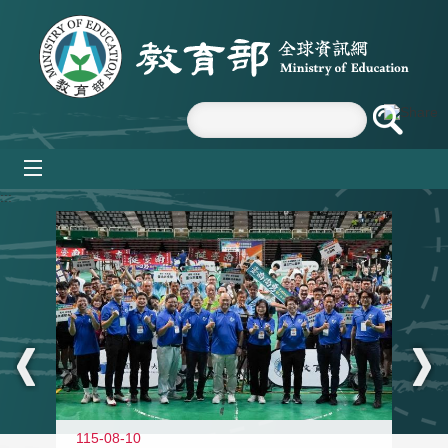
跳到主要內容區塊
mobile_menu
:::
115-08-10
11