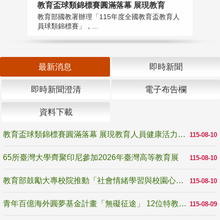
教育盃球類錦標賽圓滿落幕 展現教育
6
教育部國教署辦理「115年度全國教育盃教育人
「
員球類錦標賽」，...
首
最新消息
即時新聞
即時新聞澄清
電子布告欄
資料下載
教育盃球類錦標賽圓滿落幕 展現教育人員健康活力與團隊精神
115-08-10
65所臺灣大學齊聚印尼參加2026年臺灣高等教育展
115-08-10
教育部鼓勵大專校院推動「社會情緒學習與校園心理健康促進計畫」 培育校園「心」韌性
115-08-10
青年百億海外圓夢基金計畫「無礙征途」 12位特教與弱勢青年勇闖西班牙 跨越感官限制見證生命蛻變
115-08-09