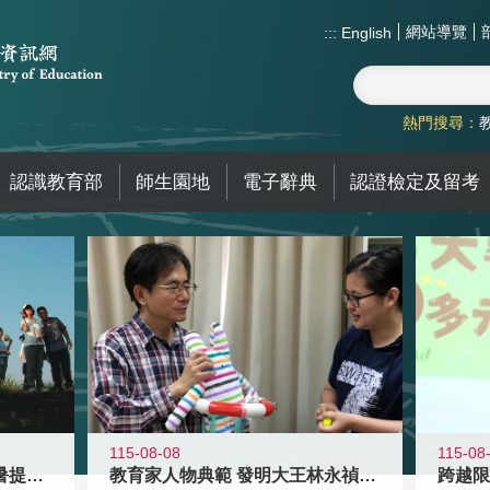
網站導覽
:::
English
熱門搜尋：
認識教育部
師生園地
電子辭典
認證檢定及留考
115-08-08
115-08
教育家人物典範 發明大王林永禎教授
青年壯遊點精選夏夜限定避暑提案 漫