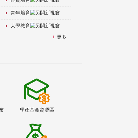
青年培育
大學教育
更多
布
學產基金資源區