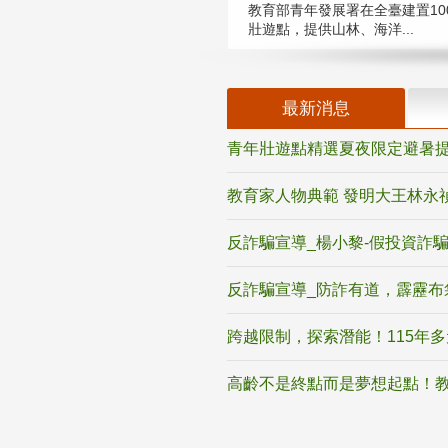
教育部青年發展署在全臺建置10
壯遊點，提供山林、海洋...
最新消息
青年壯遊點精選夏夜限定避暑提
教育家人物典範 發明大王林永
反詐騙宣導_楊小黎-假投資詐
反詐騙宣導_防詐有道，霹靂布
跨越限制，探索潛能！115年
高齡不是終點而是夢想起點！教