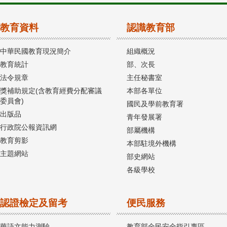
教育資料
認識教育部
中華民國教育現況簡介
組織概況
教育統計
部、次長
法令規章
主任秘書室
獎補助規定(含教育經費分配審議
本部各單位
委員會)
國民及學前教育署
出版品
青年發展署
行政院公報資訊網
部屬機構
教育剪影
本部駐境外機構
主題網站
部史網站
各級學校
認證檢定及留考
便民服務
華語文能力測驗
教育部全民安全指引專區