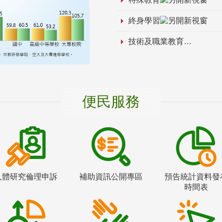
終身學習
技術及職業教育
便民服務
人體研究倫理申訴
補助資訊公開專區
預告統計資料發
時間表