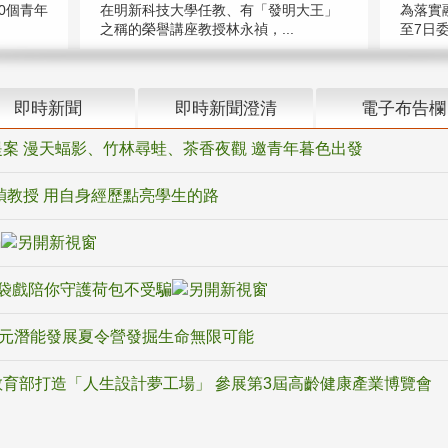
在明新科技大學任教、有「發明大王」
0個青年
為落實
之稱的榮譽講座教授林永禎，...
至7日委
即時新聞
即時新聞澄清
電子布告欄
案 漫天蝠影、竹林尋蛙、茶香夜觀 邀青年暮色出發
禎教授 用自身經歷點亮學生的路
騙
袋戲陪你守護荷包不受騙
多元潛能發展夏令營發掘生命無限可能
育部打造「人生設計夢工場」 參展第3屆高齡健康產業博覽會