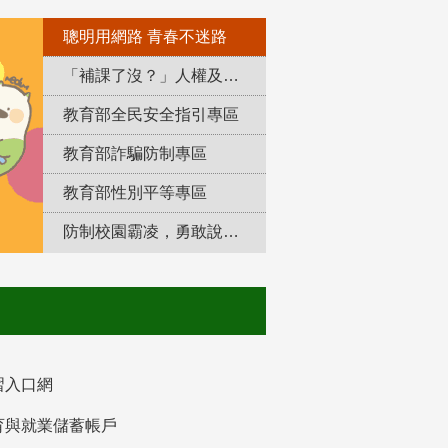
聰明用網路 青春不迷路
「補課了沒？」人權及轉型正義教育專區
教育部全民安全指引專區
教育部詐騙防制專區
教育部性別平等專區
防制校園霸凌，勇敢說出來！
習入口網
育與就業儲蓄帳戶