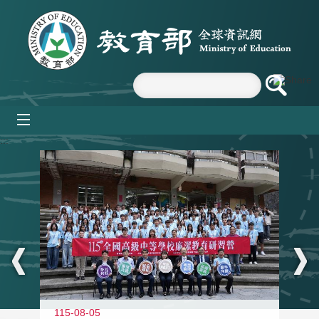
跳到主要內容區塊
mobile_menu
:::
115-08-05
11