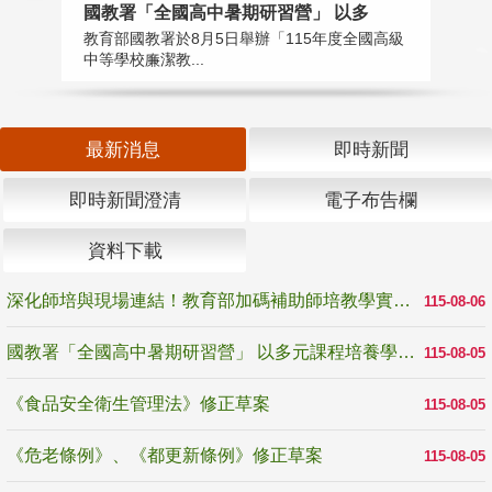
國教署「全國高中暑期研習營」 以多
學
教育部國教署於8月5日舉辦「115年度全國高級
教
中等學校廉潔教...
「
最新消息
即時新聞
即時新聞澄清
電子布告欄
資料下載
深化師培與現場連結！教育部加碼補助師培教學實踐研究 10月師培國際研討會交流教學實踐經驗
115-08-06
國教署「全國高中暑期研習營」 以多元課程培養學生瞭解誠信專業與倫理價值
115-08-05
《食品安全衛生管理法》修正草案
115-08-05
《危老條例》、《都更新條例》修正草案
115-08-05