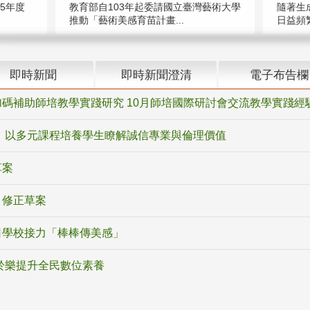
5年度
教育部自103年起委請國立臺灣藝術大學
隨著生
推動「藝術美感育苗計畫...
日益頻繁
即時新聞
即時新聞澄清
電子布告欄
碼補助師培教學實踐研究 10月師培國際研討會交流教學實踐經
 以多元課程培養學生瞭解誠信專業與倫理價值
草案
》修正草案
日學校接力「棒棒傳美感」
於樂提升全民數位素養