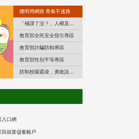
聰明用網路 青春不迷路
「補課了沒？」人權及轉型正義教育專區
教育部全民安全指引專區
教育部詐騙防制專區
教育部性別平等專區
防制校園霸凌，勇敢說出來！
習入口網
育與就業儲蓄帳戶