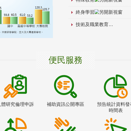
終身學習
技術及職業教育
便民服務
人體研究倫理申訴
補助資訊公開專區
預告統計資料發
時間表