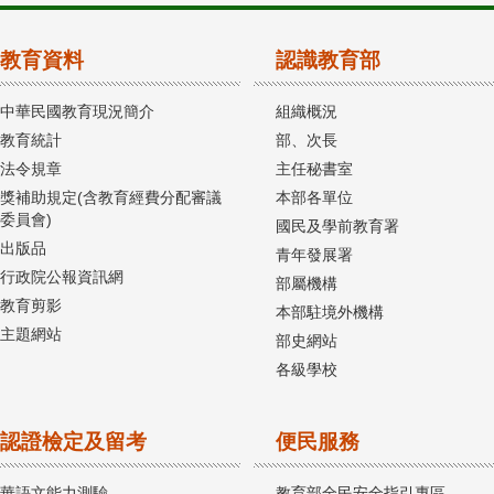
教育資料
認識教育部
中華民國教育現況簡介
組織概況
教育統計
部、次長
法令規章
主任秘書室
獎補助規定(含教育經費分配審議
本部各單位
委員會)
國民及學前教育署
出版品
青年發展署
行政院公報資訊網
部屬機構
教育剪影
本部駐境外機構
主題網站
部史網站
各級學校
認證檢定及留考
便民服務
華語文能力測驗
教育部全民安全指引專區