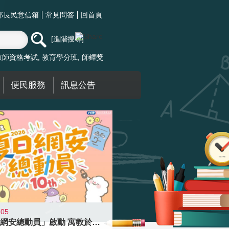
部長民意信箱
常見問答
回首頁
進階搜尋
教師資格考試
教育學分班
師鐸獎
便民服務
訊息公告
-05
「夏日網安總動員」啟動 寓教於樂提