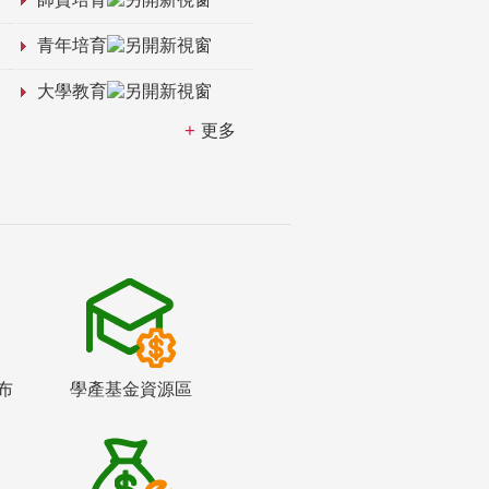
青年培育
大學教育
更多
布
學產基金資源區