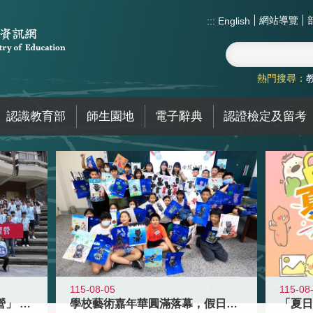
網站導覽
:::
English
熱門搜尋：
認識教育部
師生園地
電子辭典
認證檢定及留考
115-08-05
115-08
國教署「全國高中暑期研習營」 以多
學校藝術嘉年華圓滿落幕，假日學校接