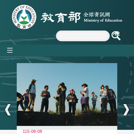
跳到主要內容區塊
mobile_menu
:::
11
115-08-08