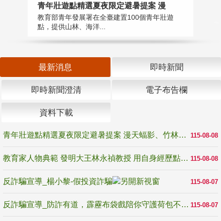
教
青年壯遊點精選夏夜限定避暑提案 漫
在
教育部青年發展署在全臺建置100個青年壯遊
譽
點，提供山林、海洋...
最新消息
即時新聞
即時新聞澄清
電子布告欄
資料下載
青年壯遊點精選夏夜限定避暑提案 漫天蝠影、竹林尋蛙、茶香夜觀 邀青年暮色出發
115-08-08
教育家人物典範 發明大王林永禎教授 用自身經歷點亮學生的路
115-08-08
反詐騙宣導_楊小黎-假投資詐騙
115-08-07
反詐騙宣導_防詐有道，霹靂布袋戲陪你守護荷包不受騙
115-08-07