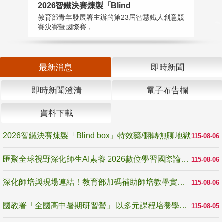
2026智鐵決賽煉製「Blind
匯
教育部青年發展署主辦的第23屆智慧鐵人創意競
教
賽決賽暨國際賽，...
「
最新消息
即時新聞
即時新聞澄清
電子布告欄
資料下載
2026智鐵決賽煉製「Blind box」特效藥/翻轉無聊地獄
115-08-06
匯聚全球視野深化師生AI素養 2026數位學習國際論壇高雄登場
115-08-06
深化師培與現場連結！教育部加碼補助師培教學實踐研究 10月師培國際研討會交流教學實踐經驗
115-08-06
國教署「全國高中暑期研習營」 以多元課程培養學生瞭解誠信專業與倫理價值
115-08-05