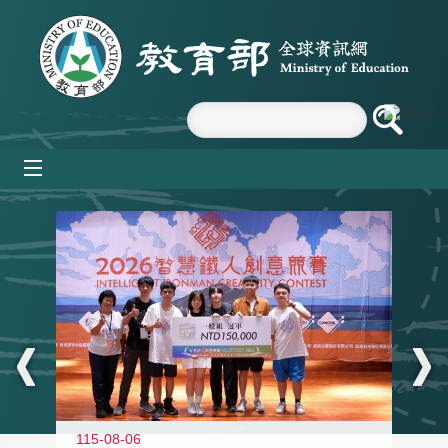
跳到主要內容區塊
mobile_menu
:::
115-08-06
11