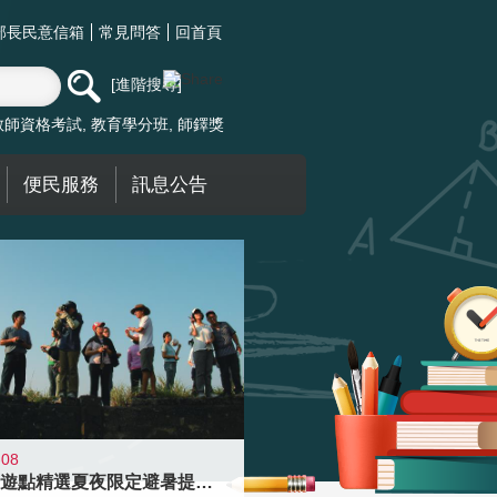
部長民意信箱
常見問答
回首頁
進階搜尋
教師資格考試
教育學分班
師鐸獎
便民服務
訊息公告
-08
青年壯遊點精選夏夜限定避暑提案 漫