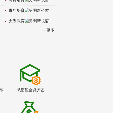
青年培育
大學教育
更多
布
學產基金資源區