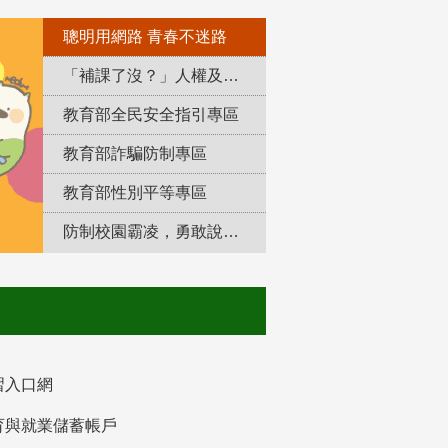
聰明用網路 青春不迷路
「補課了沒？」人權及轉型正義教育專區
教育部全民安全指引專區
教育部詐騙防制專區
教育部性別平等專區
防制校園霸凌，勇敢說出來！
習入口網
育與就業儲蓄帳戶