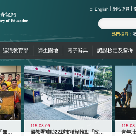
網站導覽
:::
English
熱門搜尋：
認識教育部
師生園地
電子辭典
認證檢定及留考
115-08-09
115-08
青年百億海外圓夢基金計畫「無礙征途
國教署補助22縣市積極推動「改善無