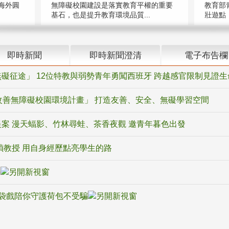
海外圓
無障礙校園建設是落實教育平權的重要
教育部
基石，也是提升教育環境品質...
壯遊點，
即時新聞
即時新聞澄清
電子布告欄
礙征途」 12位特教與弱勢青年勇闖西班牙 跨越感官限制見證生
改善無障礙校園環境計畫」 打造友善、安全、無礙學習空間
案 漫天蝠影、竹林尋蛙、茶香夜觀 邀青年暮色出發
禎教授 用自身經歷點亮學生的路
騙
袋戲陪你守護荷包不受騙