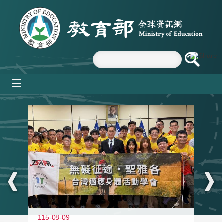
跳到主要內容區塊
mobile_menu
:::
115-08-09
11