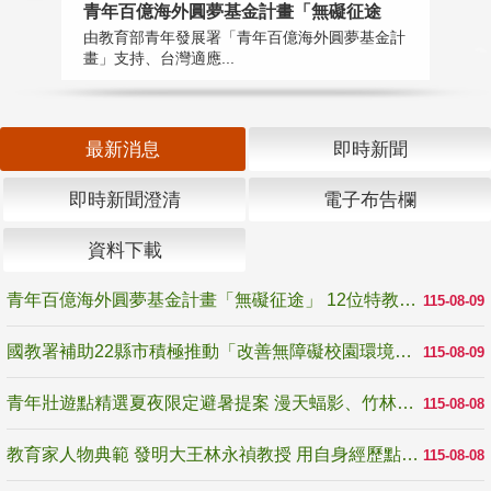
青年百億海外圓夢基金計畫「無礙征途
國
由教育部青年發展署「青年百億海外圓夢基金計
無
畫」支持、台灣適應...
是
最新消息
即時新聞
即時新聞澄清
電子布告欄
資料下載
青年百億海外圓夢基金計畫「無礙征途」 12位特教與弱勢青年勇闖西班牙 跨越感官限制見證生命蛻變
115-08-09
國教署補助22縣市積極推動「改善無障礙校園環境計畫」 打造友善、安全、無礙學習空間
115-08-09
青年壯遊點精選夏夜限定避暑提案 漫天蝠影、竹林尋蛙、茶香夜觀 邀青年暮色出發
115-08-08
教育家人物典範 發明大王林永禎教授 用自身經歷點亮學生的路
115-08-08