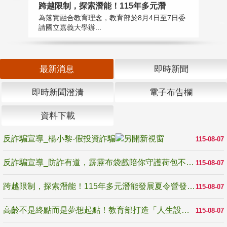
高
跨越限制，探索潛能！115年多元潛
教
為落實融合教育理念，教育部於8月4日至7日委
博
請國立嘉義大學辦...
最新消息
即時新聞
即時新聞澄清
電子布告欄
資料下載
反詐騙宣導_楊小黎-假投資詐騙
115-08-07
反詐騙宣導_防詐有道，霹靂布袋戲陪你守護荷包不受騙
115-08-07
跨越限制，探索潛能！115年多元潛能發展夏令營發掘生命無限可能
115-08-07
高齡不是終點而是夢想起點！教育部打造「人生設計夢工場」 參展第3屆高齡健康產業博覽會
115-08-07