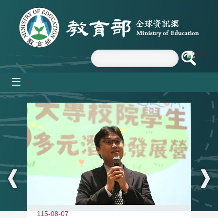
跳到主要內容區塊
mobile_menu
:::
11
115-08-07