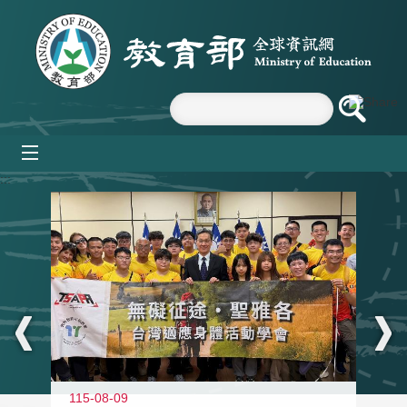
跳到主要內容區塊
mobile_menu
:::
115-08-09
11