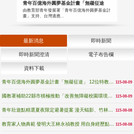
青年百億海外圓夢基金計畫「無礙征途
國
由教育部青年發展署「青年百億海外圓夢基金計
無
畫」支持、台灣適應...
是
最新消息
即時新聞
即時新聞澄清
電子布告欄
資料下載
青年百億海外圓夢基金計畫「無礙征途」 12位特教與弱勢青年勇闖西班牙 跨越感官限制見證生命蛻變
115-08-09
國教署補助22縣市積極推動「改善無障礙校園環境計畫」 打造友善、安全、無礙學習空間
115-08-09
青年壯遊點精選夏夜限定避暑提案 漫天蝠影、竹林尋蛙、茶香夜觀 邀青年暮色出發
115-08-08
教育家人物典範 發明大王林永禎教授 用自身經歷點亮學生的路
115-08-08