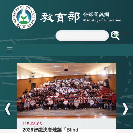
跳到主要內容區塊
mobile_menu
:::
115-08-06
2026智鐵決賽煉製「Blind
11