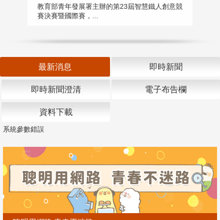
匯
教育部青年發展署主辦的第23屆智慧鐵人創意競
賽決賽暨國際賽，...
教
「
最新消息
即時新聞
即時新聞澄清
電子布告欄
資料下載
系統參數錯誤