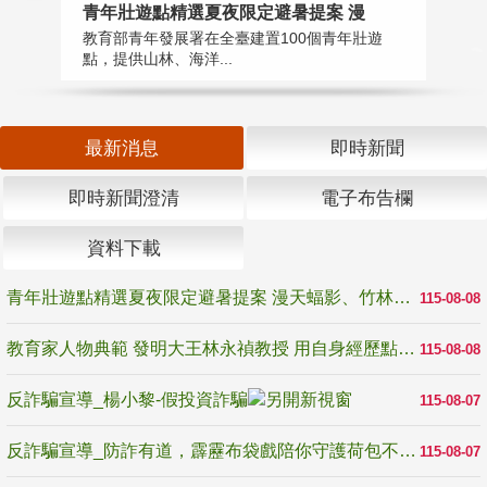
教
青年壯遊點精選夏夜限定避暑提案 漫
在
教育部青年發展署在全臺建置100個青年壯遊
譽
點，提供山林、海洋...
最新消息
即時新聞
即時新聞澄清
電子布告欄
資料下載
青年壯遊點精選夏夜限定避暑提案 漫天蝠影、竹林尋蛙、茶香夜觀 邀青年暮色出發
115-08-08
教育家人物典範 發明大王林永禎教授 用自身經歷點亮學生的路
115-08-08
反詐騙宣導_楊小黎-假投資詐騙
115-08-07
反詐騙宣導_防詐有道，霹靂布袋戲陪你守護荷包不受騙
115-08-07