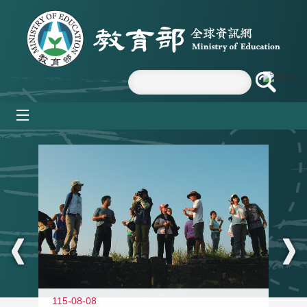
跳到主要內容區塊
mobile_menu
:::
11
115-08-08