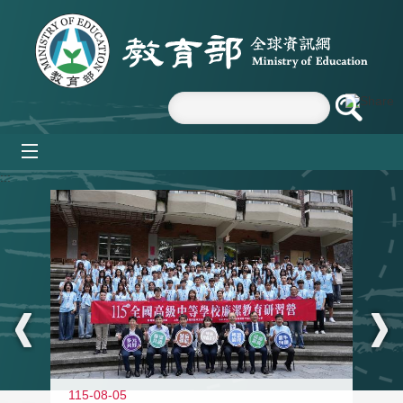
跳到主要內容區塊
mobile_menu
:::
115-08-05
11