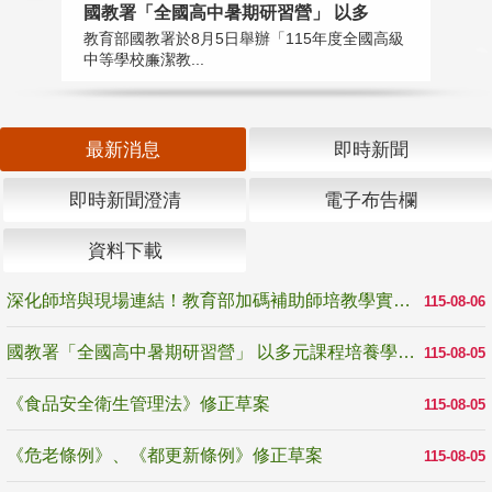
國教署「全國高中暑期研習營」 以多
學
教育部國教署於8月5日舉辦「115年度全國高級
教
中等學校廉潔教...
「
最新消息
即時新聞
即時新聞澄清
電子布告欄
資料下載
深化師培與現場連結！教育部加碼補助師培教學實踐研究 10月師培國際研討會交流教學實踐經驗
115-08-06
國教署「全國高中暑期研習營」 以多元課程培養學生瞭解誠信專業與倫理價值
115-08-05
《食品安全衛生管理法》修正草案
115-08-05
《危老條例》、《都更新條例》修正草案
115-08-05