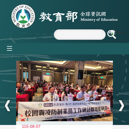
跳到主要內容區塊
mobile_menu
:::
115-08-07
11