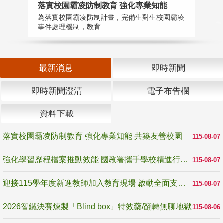
落實校園霸凌防制教育 強化專業知能
迎
為落實校園霸凌防制計畫，完備生對生校園霸凌
1
事件處理機制，教育...
數
最新消息
即時新聞
即時新聞澄清
電子布告欄
資料下載
落實校園霸凌防制教育 強化專業知能 共築友善校園
115-08-07
強化學習歷程檔案推動效能 國教署攜手學校精進行政與教學支持
115-08-07
迎接115學年度新進教師加入教育現場 啟動全面支持陪伴
115-08-07
2026智鐵決賽煉製「Blind box」特效藥/翻轉無聊地獄
115-08-06