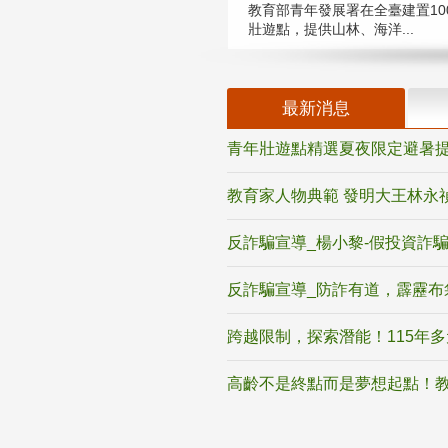
教育部青年發展署在全臺建置10
壯遊點，提供山林、海洋...
最新消息
青年壯遊點精選夏夜限定避暑提
教育家人物典範 發明大王林永
反詐騙宣導_楊小黎-假投資詐
反詐騙宣導_防詐有道，霹靂布
跨越限制，探索潛能！115年
高齡不是終點而是夢想起點！教