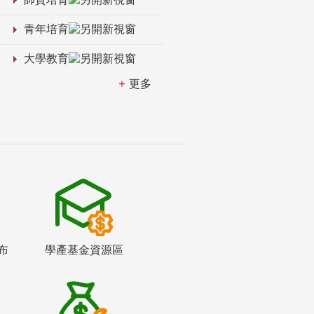
青年培育
大學教育
更多
布
學產基金資源區