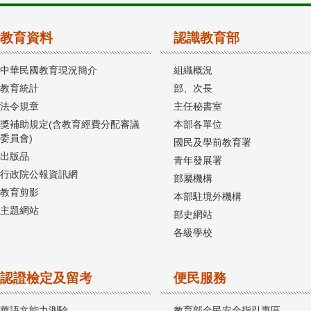
教育資料
認識教育部
中華民國教育現況簡介
組織概況
教育統計
部、次長
法令規章
主任秘書室
獎補助規定(含教育經費分配審議
本部各單位
委員會)
國民及學前教育署
出版品
青年發展署
行政院公報資訊網
部屬機構
教育剪影
本部駐境外機構
主題網站
部史網站
各級學校
認證檢定及留考
便民服務
華語文能力測驗
教育部全民安全指引專區