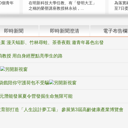
在明新科技大學任教、有「發明大王」
0個青年
為落實
之稱的榮譽講座教授林永禎，...
至7日委
即時新聞
即時新聞澄清
電子布告欄
案 漫天蝠影、竹林尋蛙、茶香夜觀 邀青年暮色出發
禎教授 用自身經歷點亮學生的路
騙
袋戲陪你守護荷包不受騙
多元潛能發展夏令營發掘生命無限可能
育部打造「人生設計夢工場」 參展第3屆高齡健康產業博覽會