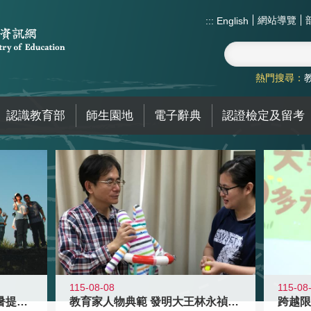
網站導覽
:::
English
熱門搜尋：
認識教育部
師生園地
電子辭典
認證檢定及留考
115-08-08
115-08
教育家人物典範 發明大王林永禎教授
青年壯遊點精選夏夜限定避暑提案 漫