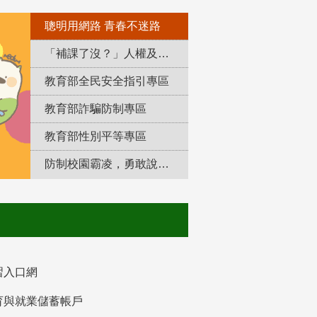
聰明用網路 青春不迷路
「補課了沒？」人權及轉型正義教育專區
教育部全民安全指引專區
教育部詐騙防制專區
教育部性別平等專區
防制校園霸凌，勇敢說出來！
習入口網
育與就業儲蓄帳戶