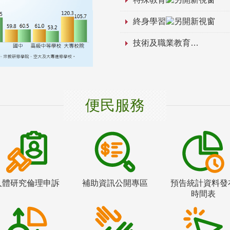
終身學習
技術及職業教育
便民服務
人體研究倫理申訴
補助資訊公開專區
預告統計資料發
時間表