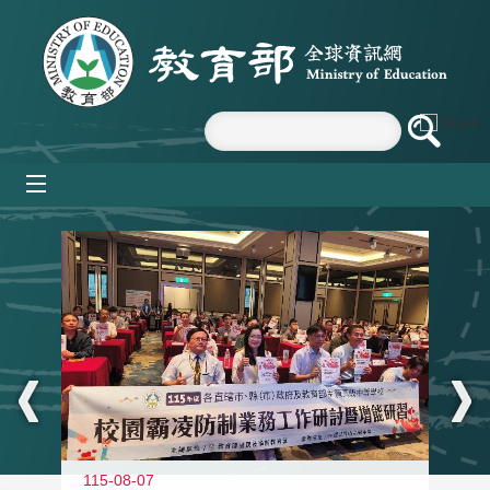
跳到主要內容區塊
mobile_menu
:::
115-08-07
11