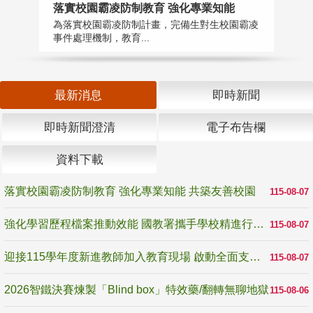
落實校園霸凌防制教育 強化專業知能
迎
為落實校園霸凌防制計畫，完備生對生校園霸凌
1
事件處理機制，教育...
數
最新消息
即時新聞
即時新聞澄清
電子布告欄
資料下載
落實校園霸凌防制教育 強化專業知能 共築友善校園
115-08-07
強化學習歷程檔案推動效能 國教署攜手學校精進行政與教學支持
115-08-07
迎接115學年度新進教師加入教育現場 啟動全面支持陪伴
115-08-07
2026智鐵決賽煉製「Blind box」特效藥/翻轉無聊地獄
115-08-06