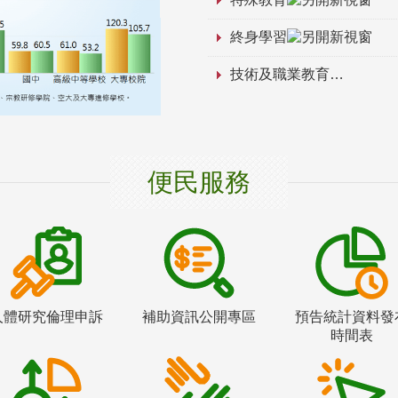
終身學習
技術及職業教育
便民服務
人體研究倫理申訴
補助資訊公開專區
預告統計資料發
時間表