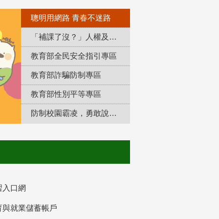
聰明用網路 青春不迷路
「補課了沒？」人權及轉型正義教育專區
教育部全民安全指引專區
教育部詐騙防制專區
教育部性別平等專區
防制校園霸凌，勇敢說出來！
習入口網
育與就業儲蓄帳戶