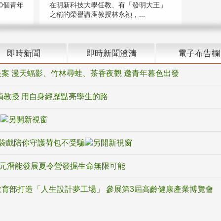
在明新科技大學任教、有「發明大王」
0個青年
之稱的榮譽講座教授林永禎，...
即時新聞
即時新聞澄清
電子布告欄
案 漫天蝠影、竹林尋蛙、茶香夜觀 邀青年暮色出發
禎教授 用自身經歷點亮學生的路
騙
袋戲陪你守護荷包不受騙
多元潛能發展夏令營發掘生命無限可能
育部打造「人生設計夢工場」 參展第3屆高齡健康產業博覽會