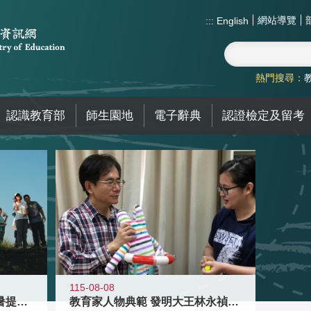
網站導覽
:::
English
熱門搜尋：
認識教育部
師生園地
電子辭典
認證檢定及留考
115-08-08
教育家人物典範 發明大王林永禎教授
青年壯遊點精選夏夜限定避暑提案 漫