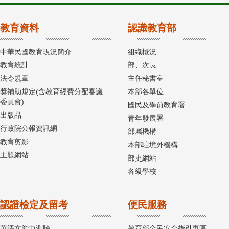
教育資料
認識教育部
中華民國教育現況簡介
組織概況
教育統計
部、次長
法令規章
主任秘書室
獎補助規定(含教育經費分配審議
本部各單位
委員會)
國民及學前教育署
出版品
青年發展署
行政院公報資訊網
部屬機構
教育剪影
本部駐境外機構
主題網站
部史網站
各級學校
認證檢定及留考
便民服務
華語文能力測驗
教育部全民安全指引專區