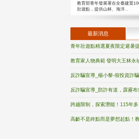
教育部青年發展署在全臺建置10
壯遊點，提供山林、海洋...
最新消息
青年壯遊點精選夏夜限定避暑提
教育家人物典範 發明大王林永
反詐騙宣導_楊小黎-假投資詐
反詐騙宣導_防詐有道，霹靂布
跨越限制，探索潛能！115年
高齡不是終點而是夢想起點！教