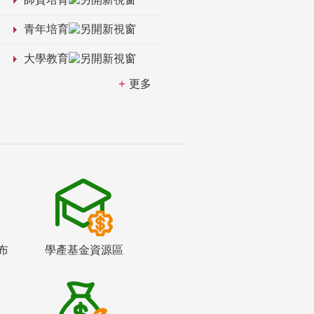
青年培育
大學教育
更多
布
學產基金資源區