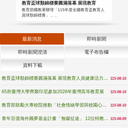
教育盃球類錦標賽圓滿落幕 展現教育
6
教育部國教署辦理「115年度全國教育盃教育人
「
員球類錦標賽」，...
首
最新消息
即時新聞
即時新聞澄清
電子布告欄
資料下載
教育盃球類錦標賽圓滿落幕 展現教育人員健康活力與團隊精神
115-08-10
65所臺灣大學齊聚印尼參加2026年臺灣高等教育展
115-08-10
教育部鼓勵大專校院推動「社會情緒學習與校園心理健康促進計畫」 培育校園「心」韌性
115-08-10
青年百億海外圓夢基金計畫「無礙征途」 12位特教與弱勢青年勇闖西班牙 跨越感官限制見證生命蛻變
115-08-09