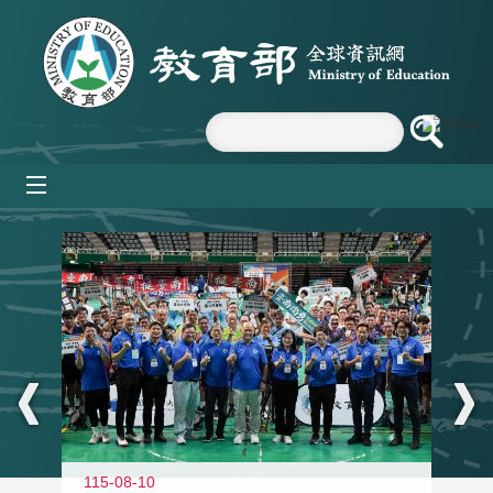
跳到主要內容區塊
mobile_menu
:::
115-08-10
11