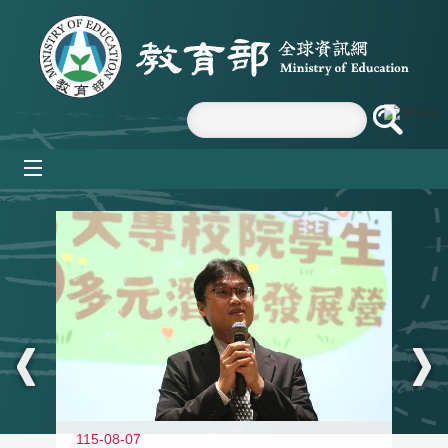
跳到主要內容區塊
mobile_menu
:::
11
115-08-07