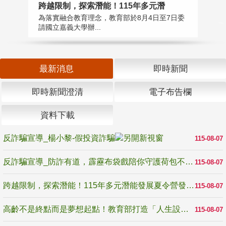
高
跨越限制，探索潛能！115年多元潛
教
為落實融合教育理念，教育部於8月4日至7日委
博
請國立嘉義大學辦...
最新消息
即時新聞
即時新聞澄清
電子布告欄
資料下載
反詐騙宣導_楊小黎-假投資詐騙
115-08-07
反詐騙宣導_防詐有道，霹靂布袋戲陪你守護荷包不受騙
115-08-07
跨越限制，探索潛能！115年多元潛能發展夏令營發掘生命無限可能
115-08-07
高齡不是終點而是夢想起點！教育部打造「人生設計夢工場」 參展第3屆高齡健康產業博覽會
115-08-07