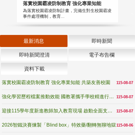
落實校園霸凌防制教育 強化專業知能
迎
為落實校園霸凌防制計畫，完備生對生校園霸凌
1
事件處理機制，教育...
數
最新消息
即時新聞
即時新聞澄清
電子布告欄
資料下載
落實校園霸凌防制教育 強化專業知能 共築友善校園
115-08-07
強化學習歷程檔案推動效能 國教署攜手學校精進行政與教學支持
115-08-07
迎接115學年度新進教師加入教育現場 啟動全面支持陪伴
115-08-07
2026智鐵決賽煉製「Blind box」特效藥/翻轉無聊地獄
115-08-06