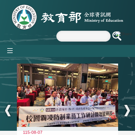
跳到主要內容區塊
mobile_menu
:::
115-08-07
11