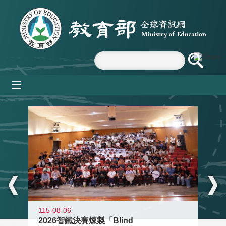
跳到主要內容區塊
mobile_menu
:::
115-08-06
2026智鐵決賽煉製「Blind
11