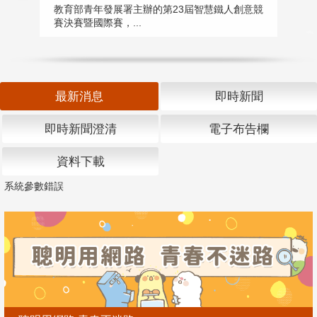
匯
教育部青年發展署主辦的第23屆智慧鐵人創意競
賽決賽暨國際賽，...
教
「
最新消息
即時新聞
即時新聞澄清
電子布告欄
資料下載
系統參數錯誤