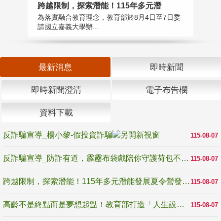
高
跨越限制，探索潛能！115年多元潛
教
為落實融合教育理念，教育部於8月4日至7日委
博
請國立嘉義大學辦...
最新消息
即時新聞
即時新聞澄清
電子布告欄
資料下載
反詐騙宣導_楊小黎-假投資詐騙
115-08-07
反詐騙宣導_防詐有道，霹靂布袋戲陪你守護荷包不受騙
115-08-07
跨越限制，探索潛能！115年多元潛能發展夏令營發掘生命無限可能
115-08-07
高齡不是終點而是夢想起點！教育部打造「人生設計夢工場」 參展第3屆高齡健康產業博覽會
115-08-07