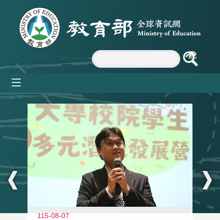
跳到主要內容區塊
mobile_menu
:::
11
115-08-07