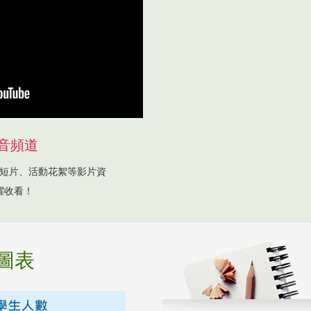
音頻道
短片、活動花絮等影片資
躍收看！
圖表