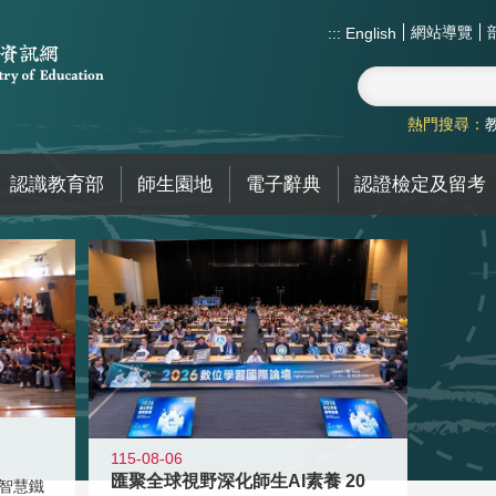
網站導覽
:::
English
熱門搜尋：
認識教育部
師生園地
電子辭典
認證檢定及留考
115-08-06
匯聚全球視野深化師生AI素養 20
智慧鐵