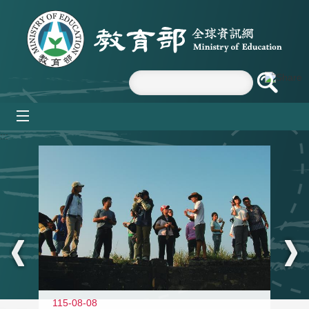
跳到主要內容區塊
mobile_menu
:::
11
115-08-08