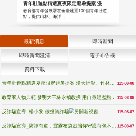
教
青年壯遊點精選夏夜限定避暑提案 漫
在
教育部青年發展署在全臺建置100個青年壯遊
譽
點，提供山林、海洋...
最新消息
即時新聞
即時新聞澄清
電子布告欄
資料下載
青年壯遊點精選夏夜限定避暑提案 漫天蝠影、竹林尋蛙、茶香夜觀 邀青年暮色出發
115-08-08
教育家人物典範 發明大王林永禎教授 用自身經歷點亮學生的路
115-08-08
反詐騙宣導_楊小黎-假投資詐騙
115-08-07
反詐騙宣導_防詐有道，霹靂布袋戲陪你守護荷包不受騙
115-08-07