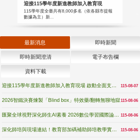
迎接115學年度新進教師加入教育現
2
115學年度全臺共有8,000多名（依各縣市提報
教
數據為主）新...
賽
最新消息
即時新聞
即時新聞澄清
電子布告欄
資料下載
迎接115學年度新進教師加入教育現場 啟動全面支持陪伴
115-08-07
2026智鐵決賽煉製「Blind box」特效藥/翻轉無聊地獄
115-08-06
匯聚全球視野深化師生AI素養 2026數位學習國際論壇高雄登場
115-08-06
深化師培與現場連結！教育部加碼補助師培教學實踐研究 10月師培國際研討會交流教學實踐經驗
115-08-06