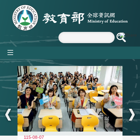
跳到主要內容區塊
mobile_menu
:::
115-08-07
11