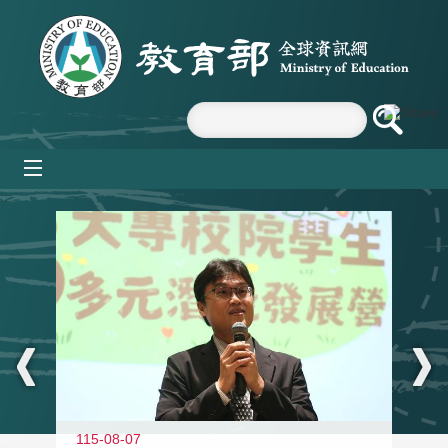
跳到主要內容區塊
mobile_menu
:::
11
115-08-07