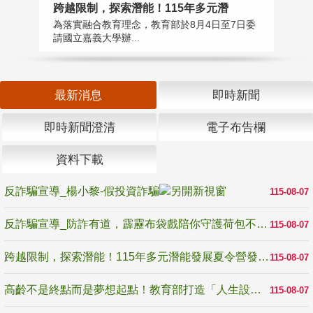
高
跨越限制，探索潛能！115年多元潛
教
為落實融合教育理念，教育部於8月4日至7日委
博
請國立嘉義大學辦...
最新消息
即時新聞
即時新聞澄清
電子布告欄
資料下載
反詐騙宣導_楊小黎-假投資詐騙
115-08-07
反詐騙宣導_防詐有道，霹靂布袋戲陪你守護荷包不受騙
115-08-07
跨越限制，探索潛能！115年多元潛能發展夏令營發掘生命無限可能
115-08-07
高齡不是終點而是夢想起點！教育部打造「人生設計夢工場」 參展第3屆高齡健康產業博覽會
115-08-07