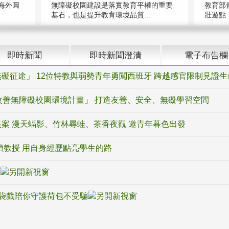
海外圓
無障礙校園建設是落實教育平權的重要
教育部
基石，也是提升教育環境品質...
壯遊點，
即時新聞
即時新聞澄清
電子布告欄
礙征途」 12位特教與弱勢青年勇闖西班牙 跨越感官限制見證生
改善無障礙校園環境計畫」 打造友善、安全、無礙學習空間
案 漫天蝠影、竹林尋蛙、茶香夜觀 邀青年暮色出發
禎教授 用自身經歷點亮學生的路
騙
袋戲陪你守護荷包不受騙