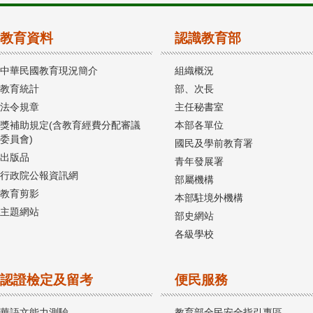
教育資料
認識教育部
中華民國教育現況簡介
組織概況
教育統計
部、次長
法令規章
主任秘書室
獎補助規定(含教育經費分配審議
本部各單位
委員會)
國民及學前教育署
出版品
青年發展署
行政院公報資訊網
部屬機構
教育剪影
本部駐境外機構
主題網站
部史網站
各級學校
認證檢定及留考
便民服務
華語文能力測驗
教育部全民安全指引專區