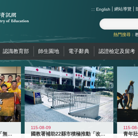
網站導覽
:::
English
熱門搜尋：
認識教育部
師生園地
電子辭典
認證檢定及留考
115-08-09
115-08
青年百億海外圓夢基金計畫「無礙征途
國教署補助22縣市積極推動「改善無