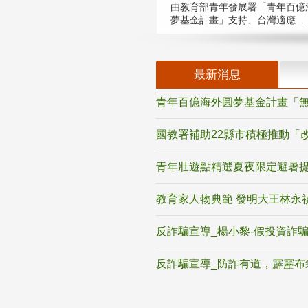
由教育部青年發展署「青年百億
夢基金計畫」支持、台灣適應...
最新消息
青年百億海外圓夢基金計畫「無
國教署補助22縣市積極推動「
青年壯遊點精選夏夜限定避暑提
教育家人物典範 發明大王林永
反詐騙宣導_楊小黎-假投資詐
反詐騙宣導_防詐有道，霹靂布