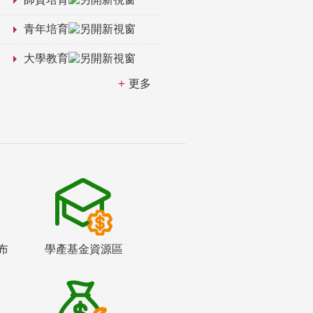
青年培育
大學教育
更多
布
學產基金資源區