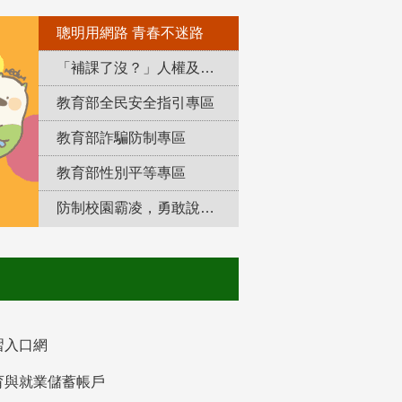
聰明用網路 青春不迷路
「補課了沒？」人權及轉型正義教育專區
教育部全民安全指引專區
教育部詐騙防制專區
教育部性別平等專區
防制校園霸凌，勇敢說出來！
習入口網
育與就業儲蓄帳戶