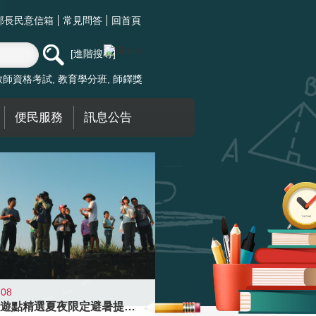
部長民意信箱
常見問答
回首頁
進階搜尋
教師資格考試
教育學分班
師鐸獎
便民服務
訊息公告
-08
青年壯遊點精選夏夜限定避暑提案 漫