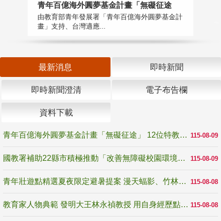
青年百億海外圓夢基金計畫「無礙征途
國
由教育部青年發展署「青年百億海外圓夢基金計
無
畫」支持、台灣適應...
是
最新消息
即時新聞
即時新聞澄清
電子布告欄
資料下載
青年百億海外圓夢基金計畫「無礙征途」 12位特教與弱勢青年勇闖西班牙 跨越感官限制見證生命蛻變
115-08-09
國教署補助22縣市積極推動「改善無障礙校園環境計畫」 打造友善、安全、無礙學習空間
115-08-09
青年壯遊點精選夏夜限定避暑提案 漫天蝠影、竹林尋蛙、茶香夜觀 邀青年暮色出發
115-08-08
教育家人物典範 發明大王林永禎教授 用自身經歷點亮學生的路
115-08-08