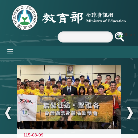
跳到主要內容區塊
mobile_menu
:::
115-08-09
11