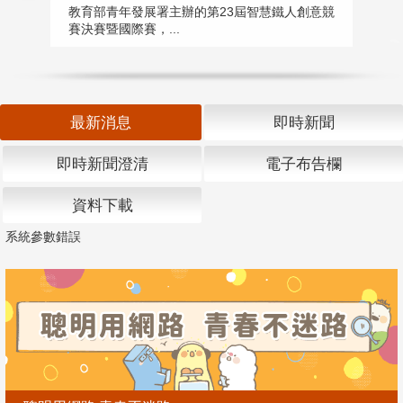
匯
教育部青年發展署主辦的第23屆智慧鐵人創意競
賽決賽暨國際賽，...
教
「
最新消息
即時新聞
即時新聞澄清
電子布告欄
資料下載
系統參數錯誤