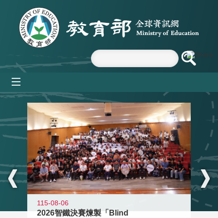
跳到主要內容區塊
mobile_menu
:::
115-08-06
2026智鐵決賽煉製「Blind
11