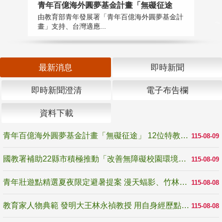
青年百億海外圓夢基金計畫「無礙征途
國
由教育部青年發展署「青年百億海外圓夢基金計
無
畫」支持、台灣適應...
是
最新消息
即時新聞
即時新聞澄清
電子布告欄
資料下載
青年百億海外圓夢基金計畫「無礙征途」 12位特教與弱勢青年勇闖西班牙 跨越感官限制見證生命蛻變
115-08-09
國教署補助22縣市積極推動「改善無障礙校園環境計畫」 打造友善、安全、無礙學習空間
115-08-09
青年壯遊點精選夏夜限定避暑提案 漫天蝠影、竹林尋蛙、茶香夜觀 邀青年暮色出發
115-08-08
教育家人物典範 發明大王林永禎教授 用自身經歷點亮學生的路
115-08-08