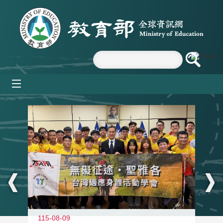
跳到主要內容區塊
mobile_menu
:::
115-08-09
11