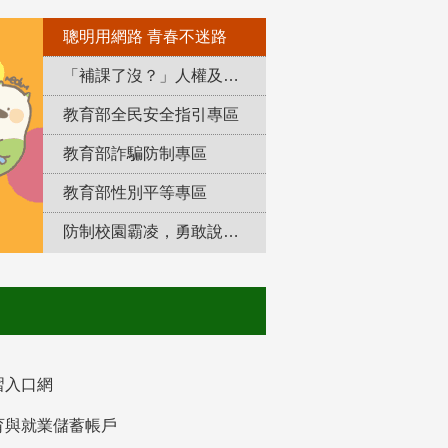
聰明用網路 青春不迷路
「補課了沒？」人權及轉型正義教育專區
教育部全民安全指引專區
教育部詐騙防制專區
教育部性別平等專區
防制校園霸凌，勇敢說出來！
習入口網
育與就業儲蓄帳戶