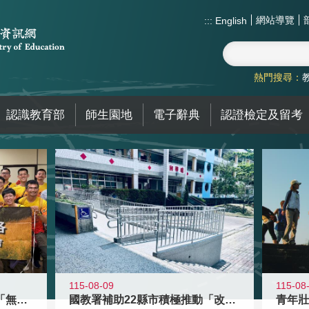
網站導覽
:::
English
熱門搜尋：
認識教育部
師生園地
電子辭典
認證檢定及留考
115-08-09
115-08
青年百億海外圓夢基金計畫「無礙征途
國教署補助22縣市積極推動「改善無