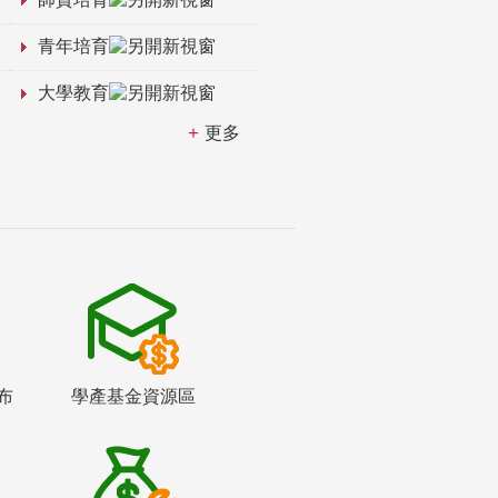
青年培育
大學教育
更多
布
學產基金資源區