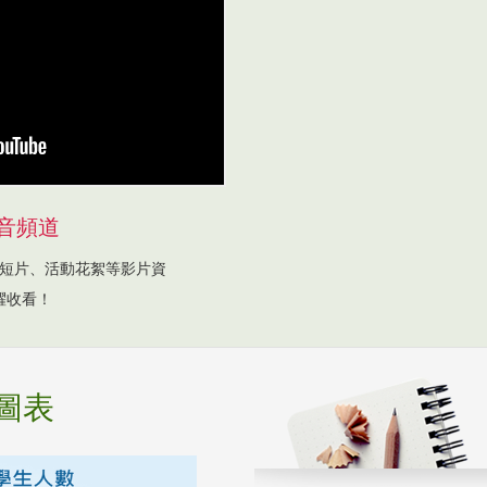
音頻道
短片、活動花絮等影片資
躍收看！
圖表