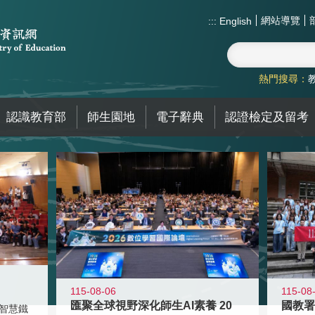
網站導覽
:::
English
熱門搜尋：
認識教育部
師生園地
電子辭典
認證檢定及留考
115-08-06
115-08
匯聚全球視野深化師生AI素養 20
智慧鐵