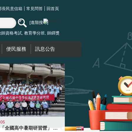
部長民意信箱
常見問答
回首頁
進階搜尋
教師資格考試
教育學分班
師鐸獎
便民服務
訊息公告
-05
國教署「全國高中暑期研習營」 以多