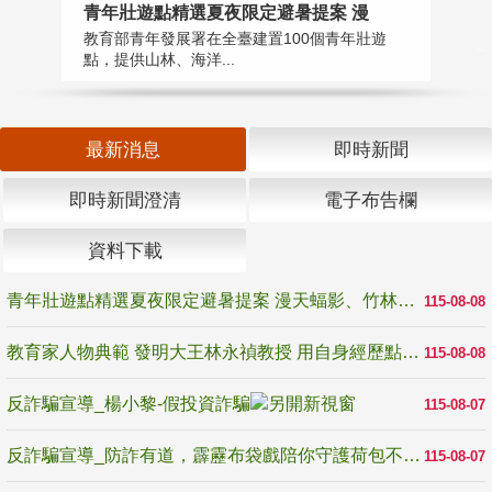
教
青年壯遊點精選夏夜限定避暑提案 漫
在
教育部青年發展署在全臺建置100個青年壯遊
譽
點，提供山林、海洋...
最新消息
即時新聞
即時新聞澄清
電子布告欄
資料下載
青年壯遊點精選夏夜限定避暑提案 漫天蝠影、竹林尋蛙、茶香夜觀 邀青年暮色出發
115-08-08
教育家人物典範 發明大王林永禎教授 用自身經歷點亮學生的路
115-08-08
反詐騙宣導_楊小黎-假投資詐騙
115-08-07
反詐騙宣導_防詐有道，霹靂布袋戲陪你守護荷包不受騙
115-08-07