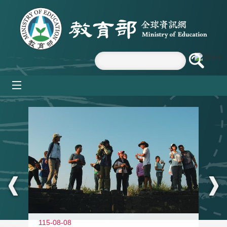
跳到主要內容區塊
mobile_menu
:::
11
115-08-08