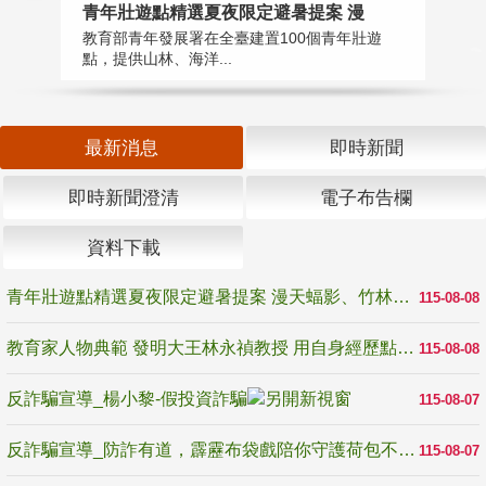
教
青年壯遊點精選夏夜限定避暑提案 漫
在
教育部青年發展署在全臺建置100個青年壯遊
譽
點，提供山林、海洋...
最新消息
即時新聞
即時新聞澄清
電子布告欄
資料下載
青年壯遊點精選夏夜限定避暑提案 漫天蝠影、竹林尋蛙、茶香夜觀 邀青年暮色出發
115-08-08
教育家人物典範 發明大王林永禎教授 用自身經歷點亮學生的路
115-08-08
反詐騙宣導_楊小黎-假投資詐騙
115-08-07
反詐騙宣導_防詐有道，霹靂布袋戲陪你守護荷包不受騙
115-08-07