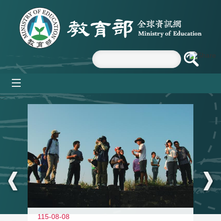
跳到主要內容區塊
mobile_menu
:::
11
115-08-08