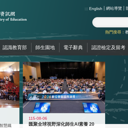
網站導覽
:::
English
熱門搜尋：
認識教育部
師生園地
電子辭典
認證檢定及留考
115-08-06
匯聚全球視野深化師生AI素養 20
智慧鐵