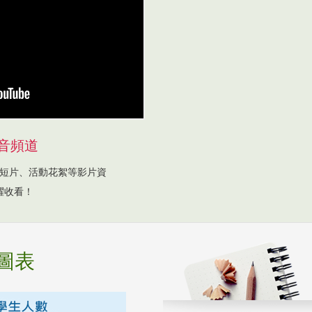
音頻道
短片、活動花絮等影片資
躍收看！
圖表