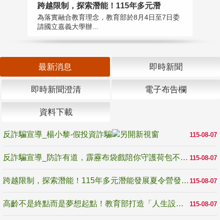
高
跨越限制，探索潛能！115年多元潛
教
為落實融合教育理念，教育部於8月4日至7日委
博
請國立嘉義大學辦...
最新消息
即時新聞
即時新聞澄清
電子布告欄
資料下載
反詐騙宣導_楊小黎-假投資詐騙
115-08-07
反詐騙宣導_防詐有道，霹靂布袋戲陪你守護荷包不受騙
115-08-07
跨越限制，探索潛能！115年多元潛能發展夏令營發掘生命無限可能
115-08-07
高齡不是終點而是夢想起點！教育部打造「人生設計夢工場」 參展第3屆高齡健康產業博覽會
115-08-07