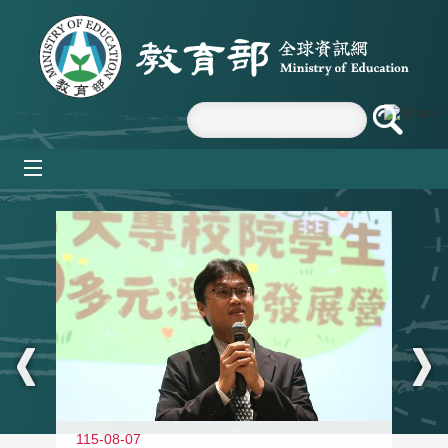
跳到主要內容區塊
mobile_menu
:::
11
115-08-07