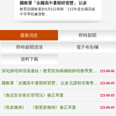
國教署「全國高中暑期研習營」 以多
學
教育部國教署於8月5日舉辦「115年度全國高級
教
中等學校廉潔教...
「
最新消息
即時新聞
即時新聞澄清
電子布告欄
資料下載
深化師培與現場連結！教育部加碼補助師培教學實踐研究 10月師培國際研討會交流教學實踐經驗
115-08-06
國教署「全國高中暑期研習營」 以多元課程培養學生瞭解誠信專業與倫理價值
115-08-05
《食品安全衛生管理法》修正草案
115-08-05
《危老條例》、《都更新條例》修正草案
115-08-05