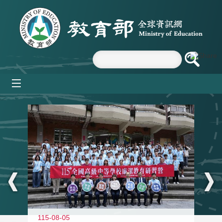
跳到主要內容區塊
mobile_menu
:::
115-08-05
11