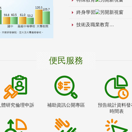
終身學習
技術及職業教育
便民服務
人體研究倫理申訴
補助資訊公開專區
預告統計資料發
時間表