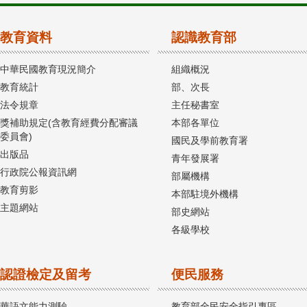
教育資料
認識教育部
中華民國教育現況簡介
組織概況
教育統計
部、次長
法令規章
主任秘書室
獎補助規定(含教育經費分配審議
本部各單位
委員會)
國民及學前教育署
出版品
青年發展署
行政院公報資訊網
部屬機構
教育剪影
本部駐境外機構
主題網站
部史網站
各級學校
認證檢定及留考
便民服務
華語文能力測驗
教育部全民安全指引專區