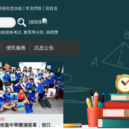
部長民意信箱
常見問答
回首頁
進階搜尋
教師資格考試
教育學分班
師鐸獎
便民服務
訊息公告
-05
學校藝術嘉年華圓滿落幕，假日學校接