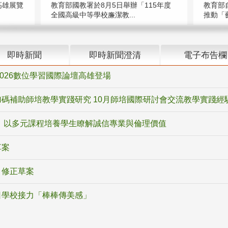
高雄展覽
教育部國教署於8月5日舉辦「115年度
教育部
全國高級中等學校廉潔教...
推動「藝
即時新聞
即時新聞澄清
電子布告欄
2026數位學習國際論壇高雄登場
碼補助師培教學實踐研究 10月師培國際研討會交流教學實踐經
 以多元課程培養學生瞭解誠信專業與倫理價值
草案
》修正草案
日學校接力「棒棒傳美感」