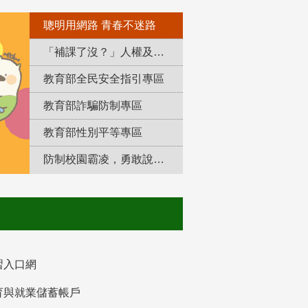
聰明用網路 青春不迷路
「補課了沒？」人權及轉型正義教育專區
教育部全民安全指引專區
教育部詐騙防制專區
教育部性別平等專區
防制校園霸凌，勇敢說出來！
習入口網
育與就業儲蓄帳戶