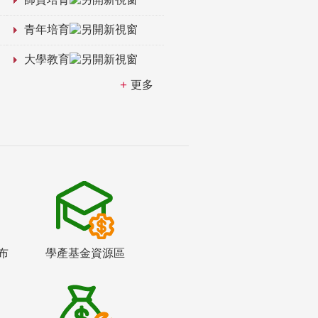
青年培育
大學教育
更多
布
學產基金資源區