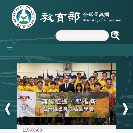
跳到主要內容區塊
mobile_menu
:::
115-08-09
11