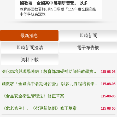
國教署「全國高中暑期研習營」 以多
學
教育部國教署於8月5日舉辦「115年度全國高級
教
中等學校廉潔教...
「
最新消息
即時新聞
即時新聞澄清
電子布告欄
資料下載
深化師培與現場連結！教育部加碼補助師培教學實踐研究 10月師培國際研討會交流教學實踐經驗
115-08-06
國教署「全國高中暑期研習營」 以多元課程培養學生瞭解誠信專業與倫理價值
115-08-05
《食品安全衛生管理法》修正草案
115-08-05
《危老條例》、《都更新條例》修正草案
115-08-05