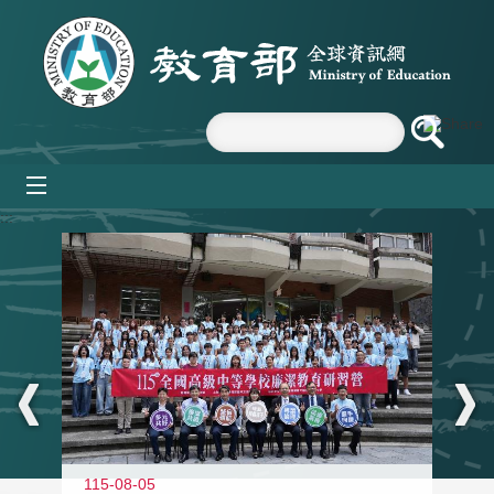
跳到主要內容區塊
mobile_menu
:::
115-08-05
11