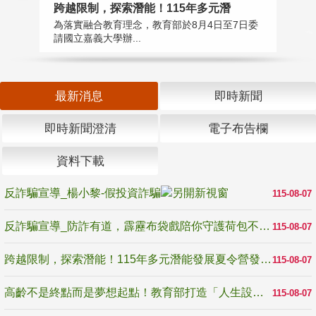
高
跨越限制，探索潛能！115年多元潛
教
為落實融合教育理念，教育部於8月4日至7日委
博
請國立嘉義大學辦...
最新消息
即時新聞
即時新聞澄清
電子布告欄
資料下載
反詐騙宣導_楊小黎-假投資詐騙
115-08-07
反詐騙宣導_防詐有道，霹靂布袋戲陪你守護荷包不受騙
115-08-07
跨越限制，探索潛能！115年多元潛能發展夏令營發掘生命無限可能
115-08-07
高齡不是終點而是夢想起點！教育部打造「人生設計夢工場」 參展第3屆高齡健康產業博覽會
115-08-07