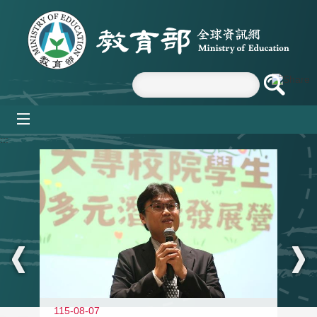
跳到主要內容區塊
mobile_menu
:::
11
115-08-07