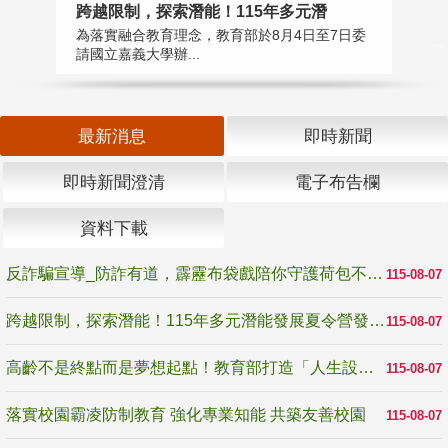
高
跨越限制，探索潛能！115年多元潛
教
為落實融合教育理念，教育部於8月4日至7日委
博
請國立嘉義大學辦...
最新消息
即時新聞
即時新聞澄清
電子布告欄
資料下載
反詐騙宣導_防詐有道，霹靂布袋戲陪你守護荷包不受騙
115-08-07
跨越限制，探索潛能！115年多元潛能發展夏令營發掘生命無限可能
115-08-07
高齡不是終點而是夢想起點！教育部打造「人生設計夢工場」 參展第3屆高齡健康產業博覽會
115-08-07
落實校園霸凌防制教育 強化專業知能 共築友善校園
115-08-07