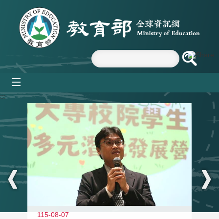
跳到主要內容區塊
mobile_menu
:::
11
115-08-07